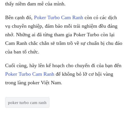
thấy niềm đam mê của mình.
Bên cạnh đó,
Poker Turbo Cam Ranh
còn có các dịch
vụ chuyên nghiệp, đảm bảo mỗi trải nghiệm đều đáng
nhớ. Những ai đã từng tham gia Poker Turbo còn lại
Cam Ranh chắc chắn sẽ trầm trồ về sự chuẩn bị chu đáo
của ban tổ chức.
Cuối cùng, hãy lên kế hoạch cho chuyến đi của bạn đến
Poker Turbo Cam Ranh
để không bỏ lỡ cơ hội vàng
trong làng poker Việt Nam.
poker turbo cam ranh