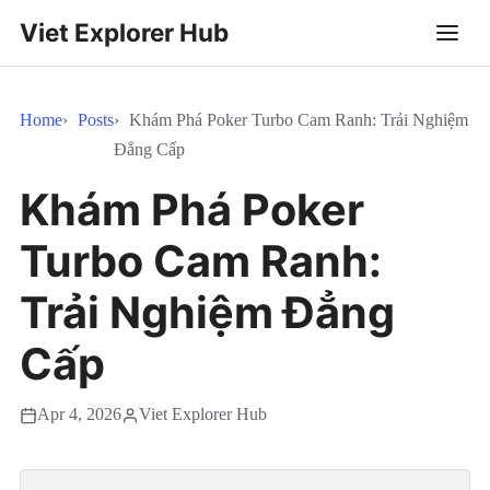
Viet Explorer Hub
Home
Posts
Khám Phá Poker Turbo Cam Ranh: Trải Nghiệm
Đẳng Cấp
Khám Phá Poker
Turbo Cam Ranh:
Trải Nghiệm Đẳng
Cấp
Apr 4, 2026
Viet Explorer Hub