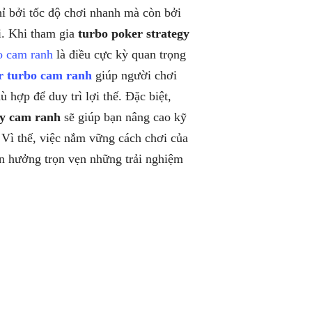
ỉ bởi tốc độ chơi nhanh mà còn bởi
i. Khi tham gia
turbo poker strategy
o cam ranh
là điều cực kỳ quan trọng
r turbo cam ranh
giúp người chơi
 hợp để duy trì lợi thế. Đặc biệt,
gy cam ranh
sẽ giúp bạn nâng cao kỹ
 Vì thế, việc nắm vững cách chơi của
ận hưởng trọn vẹn những trải nghiệm