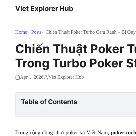
Viet Explorer Hub
Home
Posts
Chiến Thuật Poker Turbo Cam Ranh – Bí Quy
Chiến Thuật Poker T
Trong Turbo Poker 
Apr 1, 2026
Viet Explorer Hub
Table of Contents
Trong cộng đồng chơi poker tại Việt Nam,
poker tur