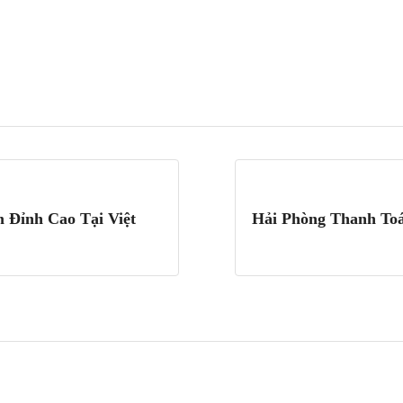
 Đỉnh Cao Tại Việt
Hải Phòng Thanh Toá