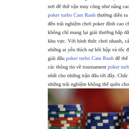
nơi để thử vận may cũng như nâng cao
poker turbo Cam Ranh
thường diễn ra
đến trải nghiệm chơi poker đỉnh cao 
không chỉ mang lại giải thưởng hấp dẫ
khu vực. Với hình thức chơi nhanh, c
những ai yêu thích sự hồi hộp và tốc 
giải đấu
poker turbo Cam Ranh
để thể 
các thông tin về tournament
poker tu
nhất cho những trận đấu tới đây. Chắc
những trải nghiệm không thể quên cho