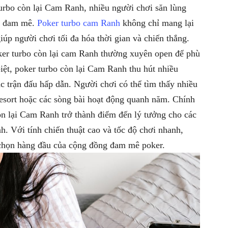
turbo còn lại Cam Ranh, nhiều người chơi săn lùng
n đam mê.
Poker turbo cam Ranh
không chỉ mang lại
úp người chơi tối đa hóa thời gian và chiến thắng.
er turbo còn lại cam Ranh thường xuyên open để phù
ệt, poker turbo còn lại Cam Ranh thu hút nhiều
c trận đấu hấp dẫn. Người chơi có thể tìm thấy nhiều
esort hoặc các sòng bài hoạt động quanh năm. Chính
òn lại Cam Ranh trở thành điểm đến lý tưởng cho các
h. Với tính chiến thuật cao và tốc độ chơi nhanh,
 chọn hàng đầu của cộng đồng đam mê poker.