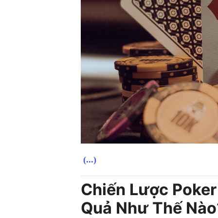
(...)
Chiến Lược Poker
Quả Như Thế Nào