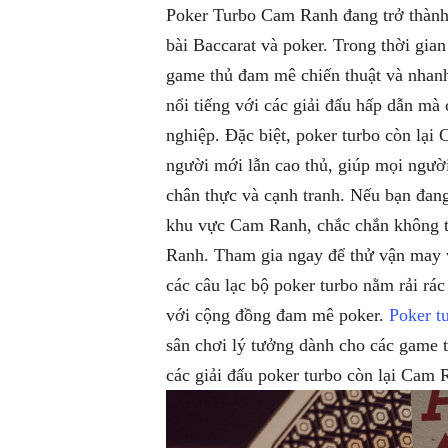
Poker Turbo Cam Ranh đang trở thành
bài Baccarat và poker. Trong thời gia
game thủ đam mê chiến thuật và nhan
nổi tiếng với các giải đấu hấp dẫn mà
nghiệp. Đặc biệt, poker turbo còn lạ
người mới lẫn cao thủ, giúp mọi người
chân thực và cạnh tranh. Nếu bạn đang
khu vực Cam Ranh, chắc chắn không th
Ranh. Tham gia ngay để thử vận may v
các câu lạc bộ poker turbo nằm rải rá
với cộng đồng đam mê poker.
Poker t
sân chơi lý tưởng dành cho các game 
các giải đấu poker turbo còn lại Cam 