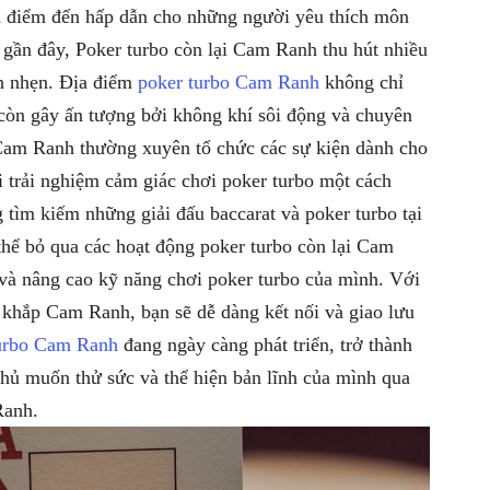
 điểm đến hấp dẫn cho những người yêu thích môn
n gần đây, Poker turbo còn lại Cam Ranh thu hút nhiều
h nhẹn. Địa điểm
poker turbo Cam Ranh
không chỉ
 còn gây ấn tượng bởi không khí sôi động và chuyên
i Cam Ranh thường xuyên tổ chức các sự kiện dành cho
 trải nghiệm cảm giác chơi poker turbo một cách
 tìm kiếm những giải đấu baccarat và poker turbo tại
ể bỏ qua các hoạt động poker turbo còn lại Cam
à nâng cao kỹ năng chơi poker turbo của mình. Với
c khắp Cam Ranh, bạn sẽ dễ dàng kết nối và giao lưu
urbo Cam Ranh
đang ngày càng phát triển, trở thành
thủ muốn thử sức và thể hiện bản lĩnh của mình qua
Ranh.