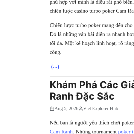
phù hợp với mình là điều rất phổ biến.
chiến lược casino turbo poker Cam Ra
Chiến lược turbo poker mang đến cho 
Đó là những ván bài diễn ra nhanh hơn
tối đa. Một kế hoạch linh hoạt, rõ rà
công.
(...)
Khám Phá Các Giả
Ranh Đặc Sắc
Aug 5, 2026
Viet Explorer Hub
Nếu bạn là người yêu thích chơi poker
Cam Ranh
. Những tournament
poker 