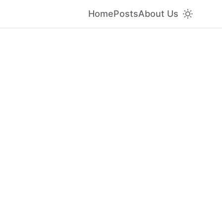
Home
Posts
About Us