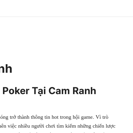
nh
 Poker Tại Cam Ranh
g trở thành thông tin hot trong hội game. Vì trò
nên việc nhiều người chơi tìm kiếm những chiến lược