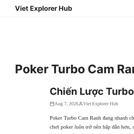
Viet Explorer Hub
Poker Turbo Cam Ra
Chiến Lược Turbo
Aug 7, 2026
Viet Explorer Hub
Poker Turbo Cam Ranh đang nhanh chón
chơi poker luôn trở nên hấp dẫn hơn, 