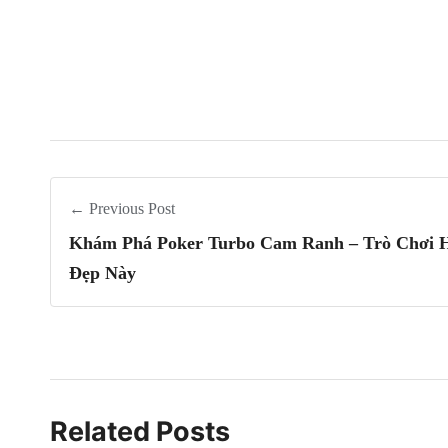
← Previous Post
Khám Phá Poker Turbo Cam Ranh – Trò Chơi H
Đẹp Này
Related Posts