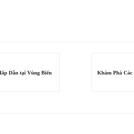
ấp Dẫn tại Vùng Biển
Khám Phá Các 