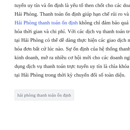
tuyến uy tín và ổn định là yếu tố then chốt cho các d
Hải Phòng. Thanh toán ổn định giúp hạn chế rủi ro và
Hải Phòng thanh toán ổn định
không chỉ đảm bảo quá t
hóa thời gian và chi phí. Với các dịch vụ thanh toán 
tại Hải Phòng có thể dễ dàng thực hiện các giao dịch
hóa đơn bất cứ lúc nào. Sự ổn định của hệ thống than
kinh doanh, mở ra nhiều cơ hội mới cho các doanh ngh
dụng dịch vụ thanh toán trực tuyến uy tín là chìa khóa
tại Hải Phòng trong thời kỳ chuyển đổi số toàn diện.
hải phòng thanh toán ổn định